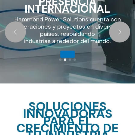
AUTORIZADO
AL
En AMESA somos distribuidor aut
enta con
de Hammond Power Solution
iversos
ofreciendo productos
originales y soporte especiali
undo.
Cotiza tu proyecto
con AMESA
SOLUCIONES
INNOVADORAS
PARA EL
CRECIMIENTO DE